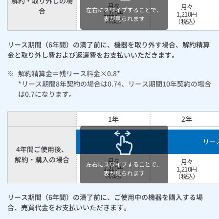
解約・取り外しの場
月々
月々
左右にスワイプすることで、
合
1,210
円
1,210
円
表が見られます
（税込）
（税込）
リース期間（6年間）の満了前に、機器を取り外す場合、解約精算
金と取り外し費および返還費をお支払いいただきます。
※
解約精算金＝残リース料金×0.8*
*リース期間8年契約の場合は0.74、リース期間10年契約の場合
は0.7になります。
1年
2年
リー
4年間ご使用後、
解約・購入の場合
月々
月々
左右にスワイプすることで、
1,210
円
1,210
円
表が見られます
（税込）
（税込）
リース期間（6年間）の満了前に、ご使用中の機器を購入する場
合、売買代金をお支払いいただきます。