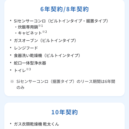
お手続き・サポート
まとめプラン紹介
一般料金
「大阪ガスの電気」が選ばれる理由
6年契約/8年契約
らく得リース対象商品一覧表（蛇口一体型浄水器）
工事・開通までの流れ
修理
キッチン
使用開始
ガスと電気の
の申込
リフォーム・リノベーション
お手続き一覧
Siセンサーコンロ（ビルトインタイプ・据置タイプ）
ショールーム
Daigasコラム
「大阪ガスの都市ガス」への切り替えについて
電気料金メニュー
らく得リース対象商品一覧表（ガスコンロ）
使用中止
ガスと電気の
の申込
通信速度測定
※1
・炊飯専用鍋
定額サービス
バス・洗面
故障診断
ガスコンロ
安心・安全
リフォーム・リノベーション
トップ
お客さまサポート
※2
・キャビネット
お手続きから使用開始までの流れ
らく得リース対象商品一覧表（レンジフード）
ガスオーブン（ビルトインタイプ）
総合TOP
業務用・産業用のお客さま
企業情報
リビング・空調
エラーコード診断
らく得リース
ガス炊飯器
ガス給湯器
便利・おトク
住ミカタ・リフォーム
住ミカタ・サービス
お問い合わせ
レンジフード
まとめプラン紹介
機器・修理お申込み
らく得リース対象商品一覧表（ガスオーブン）
太陽光発電余剰電力買取サービス
食器洗い乾燥機（ビルトインタイプ）
発電・省エネ
取扱説明書を探す
らく得保証
ガスオーブン
ガス温水浴室暖房乾燥機
ガスファンヒーター
リノベーション「マイリノ」
ホームセキュリティ
スマイLINK
簡単プラン診断
蛇口一体型浄水器
「カワック・ミストカワック」
らく得リース対象商品一覧表（ガス給湯器 暖ライフ）
※3
トイレ
お引越しの手続き
インターネットのお申込み
警報器・消火器
お近くのガスのお店
ほっ得定額
レンジフード
ガス温水床暖房「ヌック」
エネファーム
みるぴこ
FitDish
乾太くん
※
Siセンサーコンロ（据置タイプ）のリース期間は6年間
らく得リース対象商品一覧表（蓄電池）
のみ
食器洗い乾燥機
取替用ガスコンセント
太陽光発電
ぴこぴこ・スマぴこ・けむぴこ
めちゃとクーポン
らく得リース対象商品一覧表（トイレ）
ガスコード
蓄電池
消火器
プリゼロ
10年契約
らく得リースのよくある質問
ガス栓の増設 プラスライン
スマイルーフ
関西おでかけ納税
ガス衣類乾燥機 乾太くん