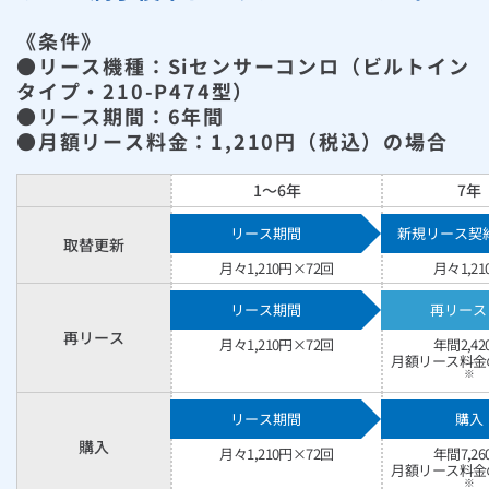
《条件》
●リース機種：Siセンサーコンロ（ビルトイン
タイプ・210-P474型）
●リース期間：6年間
●月額リース料金：
1,210
円（税込）の場合
1～6年
7年
リース期間
新規リース契
取替更新
月々
1,210
円×72回
月々
1,21
リース期間
再リース
再リース
月々
1,210
円×72回
年間
2,42
月額リース料金
※
リース期間
購入
購入
月々
1,210
円×72回
年間
7,26
月額リース料金
※