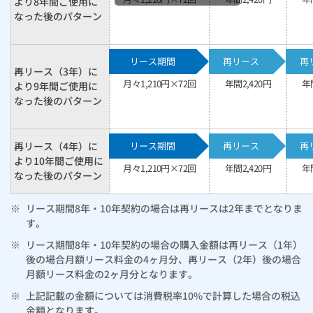
より8年間ご使用に
なった後のパターン
リース期間
再リース
再
再リース（3年）に
月々
1,210
円×72回
年間
2,420
円
年
より9年間ご使用に
なった後のパターン
再リース（4年）に
リース期間
再リース
再
より10年間ご使用に
月々
1,210
円×72回
年間
2,420
円
年
なった後のパターン
※
リース期間8年・10年契約の場合は再リースは2年までとなりま
す。
※
リース期間8年・10年契約の場合の購入金額は再リース（1年）
後の場合月額リース料金の4ヶ月分、再リース（2年）後の場合
月額リース料金の2ヶ月分となります。
※
上記記載の金額については消費税率10%で計算した場合の税込
金額となります。