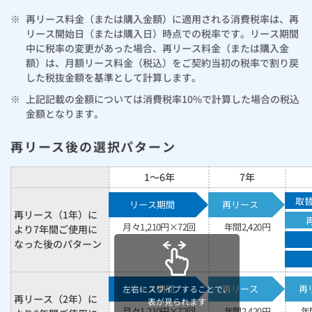
※
再リース料金（または購入金額）に適用される消費税率は、再
リース開始日（または購入日）時点での税率です。リース期間
中に税率の変更があった場合、再リース料金（または購入金
額）は、月額リース料金（税込）をご契約当初の税率で割り戻
した税抜金額を基準として計算します。
※
上記記載の金額については消費税率10%で計算した場合の税込
金額となります。
再リース後の選択パターン
1～6年
7年
取
リース期間
再リース
再リース（1年）に
月々
1,210
円×72回
年間
2,420
円
より7年間ご使用に
なった後のパターン
リース期間
再リース
再
左右にスワイプすることで、
再リース（2年）に
表が見られます
月々
1,210
円×72回
年間
2,420
円
年