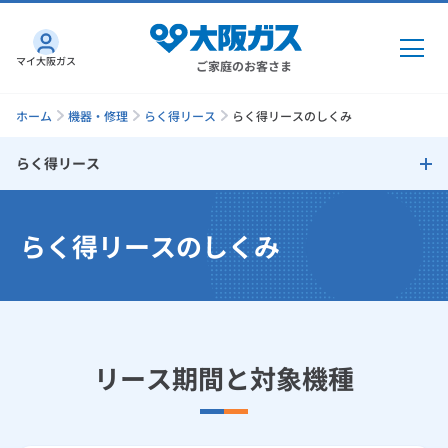
マイ大阪ガス
ご家庭のお客さま
ホーム
機器・修理
らく得リース
らく得リースのしくみ
らく得リース
ガス・電気
らく得リース
らく得リースのしくみ
ガス・電気
トップ
インターネット
らく得リースのしくみ
ガス
インターネット
トップ
らく得リース対象商品一覧表
機器・修理
電気
ガス
トップ
リース期間と対象機種
さすガねっとのメリット
らく得リース対象商品一覧表（乾太くん）
機器・修理
トップ
くらしのサービス
GAS得プラン
電気
トップ
らく得リース対象商品一覧表（食器洗い乾燥機）
料金プラン
機器
くらしのサービス
トップ