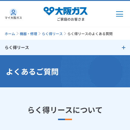
マイ大阪ガス
ご家庭のお客さま
ホーム
機器・修理
らく得リース
らく得リースのよくある質問
らく得リース
ガス・電気
らく得リース
よくあるご質問
ガス・電気
トップ
インターネット
らく得リースのしくみ
ガス
インターネット
トップ
らく得リース対象商品一覧表
機器・修理
電気
ガス
トップ
らく得リースについて
さすガねっとのメリット
らく得リース対象商品一覧表（乾太くん）
機器・修理
トップ
くらしのサービス
GAS得プラン
電気
トップ
らく得リース対象商品一覧表（食器洗い乾燥機）
料金プラン
機器
くらしのサービス
トップ