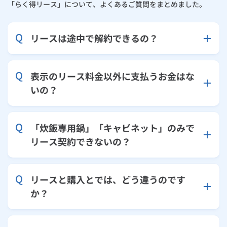
お手続き・サポート
まとめプラン紹介
「らく得リース」について、よくあるご質問をまとめました。
一般料金
「大阪ガスの電気」が選ばれる理由
らく得リース対象商品一覧表（蛇口一体型浄水器）
工事・開通までの流れ
修理
キッチン
使用開始
ガスと電気の
の申込
リフォーム・リノベーション
お手続き一覧
リースは途中で解約できるの？
ショールーム
Daigasコラム
「大阪ガスの都市ガス」への切り替えについて
電気料金メニュー
らく得リース対象商品一覧表（ガスコンロ）
使用中止
ガスと電気の
の申込
通信速度測定
定額サービス
バス・洗面
故障診断
ガスコンロ
安心・安全
リフォーム・リノベーション
トップ
お客さまサポート
お手続きから使用開始までの流れ
らく得リース対象商品一覧表（レンジフード）
総合TOP
業務用・産業用のお客さま
企業情報
表示のリース料金以外に支払うお金はな
リビング・空調
エラーコード診断
らく得リース
ガス炊飯器
ガス給湯器
便利・おトク
住ミカタ・リフォーム
住ミカタ・サービス
お問い合わせ
いの？
まとめプラン紹介
機器・修理お申込み
らく得リース対象商品一覧表（ガスオーブン）
太陽光発電余剰電力買取サービス
発電・省エネ
取扱説明書を探す
らく得保証
ガスオーブン
ガス温水浴室暖房乾燥機
ガスファンヒーター
リノベーション「マイリノ」
ホームセキュリティ
スマイLINK
簡単プラン診断
「カワック・ミストカワック」
らく得リース対象商品一覧表（ガス給湯器 暖ライフ）
「炊飯専用鍋」「キャビネット」のみで
お引越しの手続き
インターネットのお申込み
警報器・消火器
お近くのガスのお店
ほっ得定額
レンジフード
ガス温水床暖房「ヌック」
エネファーム
みるぴこ
FitDish
リース契約できないの？
乾太くん
らく得リース対象商品一覧表（蓄電池）
食器洗い乾燥機
取替用ガスコンセント
太陽光発電
ぴこぴこ・スマぴこ・けむぴこ
めちゃとクーポン
らく得リース対象商品一覧表（トイレ）
リースと購入とでは、どう違うのです
ガスコード
蓄電池
消火器
プリゼロ
か？
らく得リースのよくある質問
ガス栓の増設 プラスライン
スマイルーフ
関西おでかけ納税