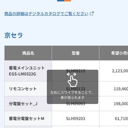
お手続き・サポート
まとめプラン紹介
一般料金
「大阪ガスの電気」が選ばれる理由
らく得リース対象商品一覧表（蛇口一体型浄水器）
工事・開通までの流れ
修理
キッチン
使用開始
ガスと電気の
の申込
商品の詳細はデジタルカタログでご覧ください
リフォーム・リノベーション
お手続き一覧
ショールーム
Daigasコラム
「大阪ガスの都市ガス」への切り替えについて
電気料金メニュー
らく得リース対象商品一覧表（ガスコンロ）
使用中止
ガスと電気の
の申込
通信速度測定
定額サービス
バス・洗面
故障診断
ガスコンロ
安心・安全
リフォーム・リノベーション
トップ
お客さまサポート
京セラ
お手続きから使用開始までの流れ
らく得リース対象商品一覧表（レンジフード）
総合TOP
業務用・産業用のお客さま
企業情報
リビング・空調
エラーコード診断
らく得リース
ガス炊飯器
ガス給湯器
便利・おトク
住ミカタ・リフォーム
住ミカタ・サービス
お問い合わせ
まとめプラン紹介
機器・修理お申込み
商品名
型番
希望小売
らく得リース対象商品一覧表（ガスオーブン）
太陽光発電余剰電力買取サービス
発電・省エネ
取扱説明書を探す
らく得保証
ガスオーブン
ガス温水浴室暖房乾燥機
ガスファンヒーター
リノベーション「マイリノ」
ホームセキュリティ
スマイLINK
簡単プラン診断
「カワック・ミストカワック」
蓄電メインユニット
らく得リース対象商品一覧表（ガス給湯器 暖ライフ）
SLH09215
2,123,0
お引越しの手続き
インターネットのお申込み
警報器・消火器
お近くのガスのお店
ほっ得定額
レンジフード
ガス温水床暖房「ヌック」
エネファーム
EGS-LM0322G
みるぴこ
FitDish
乾太くん
らく得リース対象商品一覧表（蓄電池）
リモコンセット
SLH05133
119,46
食器洗い乾燥機
取替用ガスコンセント
太陽光発電
ぴこぴこ・スマぴこ・けむぴこ
めちゃとクーポン
左右にスワイプすることで、
らく得リース対象商品一覧表（トイレ）
表が見られます
分電盤セット_J
SLH05063
198,00
ガスコード
蓄電池
消火器
プリゼロ
らく得リースのよくある質問
蓄電分電盤セットM
SLH09203
61,71
ガス栓の増設 プラスライン
スマイルーフ
関西おでかけ納税