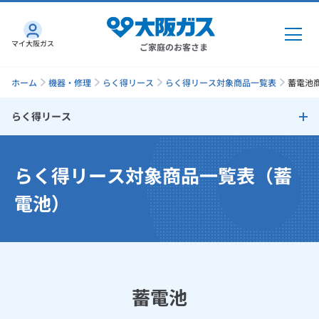
マイ大阪ガス
ご家庭のお客さま
ホーム
機器・修理
らく得リース
らく得リース対象商品一覧表
蓄電池商
らく得リース
ガス・電気
らく得リース
らく得リース対象商品一覧表（蓄
ガス・電気
トップ
インターネット
らく得リースのしくみ
電池）
ガス
インターネット
トップ
らく得リース対象商品一覧表
機器・修理
電気
ガス
トップ
さすガねっとのメリット
らく得リース対象商品一覧表（乾太くん）
機器・修理
トップ
くらしのサービス
蓄電池
GAS得プラン
電気
トップ
らく得リース対象商品一覧表（食器洗い乾燥機）
料金プラン
機器
くらしのサービス
トップ