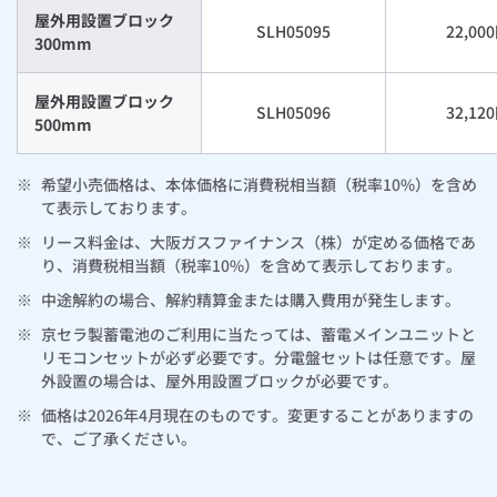
屋外用設置ブロック
ルームエアコン
エコキュート
SLH05095
22,00
ハウスクリーニング
300mm
屋外用設置ブロック
SLH05096
32,12
500mm
※
希望小売価格は、本体価格に消費税相当額（税率10%）を含め
て表示しております。
※
リース料金は、大阪ガスファイナンス（株）が定める価格であ
り、消費税相当額（税率10%）を含めて表示しております。
※
中途解約の場合、解約精算金または購入費用が発生します。
※
京セラ製蓄電池のご利用に当たっては、蓄電メインユニットと
リモコンセットが必ず必要です。分電盤セットは任意です。屋
外設置の場合は、屋外用設置ブロックが必要です。
※
価格は2026年4月現在のものです。変更することがありますの
で、ご了承ください。