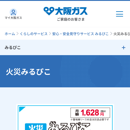
マイ大阪ガス
ご家庭のお客さま
ホーム
くらしのサービス
安心・安全見守りサービス みるぴこ
火災みる
みるぴこ
ガス・電気
安心・安全見守りサービス みるぴこ
火災みるぴこ
ガス・電気
トップ
インターネット
みるぴこ
ガス
インターネット
トップ
健康みるぴこ
機器・修理
電気
ガス
トップ
さすガねっとのメリット
火災みるぴこ
機器・修理
トップ
くらしのサービス
GAS得プラン
電気
トップ
感震ブレーカー
料金プラン
機器
くらしのサービス
トップ