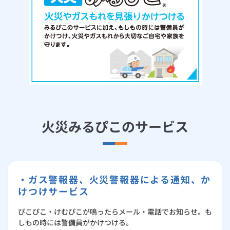
お手続き・サポート
まとめプラン紹介
一般料金
「大阪ガスの電気」が選ばれる理由
詐欺電話防止サービス
工事・開通までの流れ
修理
キッチン
使用開始
ガスと電気の
の申込
リフォーム・リノベーション
お手続き一覧
ショールーム
Daigasコラム
「大阪ガスの都市ガス」への切り替えについて
電気料金メニュー
みるぴこの仕組み
使用中止
ガスと電気の
の申込
通信速度測定
定額サービス
バス・洗面
故障診断
ガスコンロ
安心・安全
リフォーム・リノベーション
トップ
お客さまサポート
お手続きから使用開始までの流れ
ご契約の前にご確認ください
総合TOP
業務用・産業用のお客さま
企業情報
リビング・空調
エラーコード診断
らく得リース
ガス炊飯器
ガス給湯器
便利・おトク
住ミカタ・リフォーム
住ミカタ・サービス
お問い合わせ
まとめプラン紹介
機器・修理お申込み
みるぴこ通信
太陽光発電余剰電力買取サービス
発電・省エネ
取扱説明書を探す
らく得保証
ガスオーブン
ガス温水浴室暖房乾燥機
ガスファンヒーター
リノベーション「マイリノ」
ホームセキュリティ
スマイLINK
簡単プラン診断
「カワック・ミストカワック」
よくあるご質問
火災みるぴこのサービス
お引越しの手続き
インターネットのお申込み
警報器・消火器
お近くのガスのお店
ほっ得定額
レンジフード
ガス温水床暖房「ヌック」
エネファーム
みるぴこ
FitDish
乾太くん
大阪ガス見守り設備特約店
食器洗い乾燥機
取替用ガスコンセント
太陽光発電
ぴこぴこ・スマぴこ・けむぴこ
めちゃとクーポン
・ガス警報器、火災警報器による通知、か
ガスコード
蓄電池
消火器
けつけサービス
プリゼロ
ぴこぴこ・けむぴこが鳴ったらメール・電話でお知らせ。も
ガス栓の増設 プラスライン
スマイルーフ
関西おでかけ納税
しもの時には警備員がかけつける。