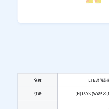
名称
LTE通信装
寸法
(H)189×(W)85×