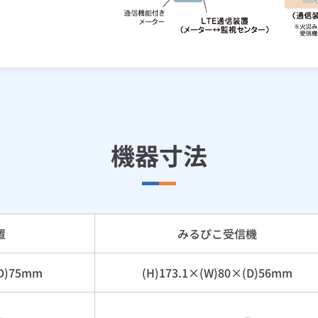
機器寸法
置
みるぴこ受信機
(D)75mm
(H)173.1×(W)80×(D)56mm