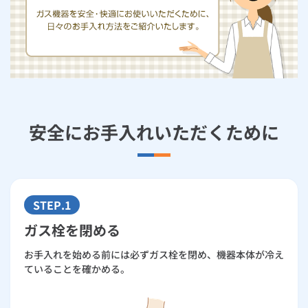
お手続き・サポート
まとめプラン紹介
一般料金
「大阪ガスの電気」が選ばれる理由
請求書（払込票）によるお支払い
工事・開通までの流れ
修理
キッチン
使用開始
ガスと電気の
の申込
リフォーム・リノベーション
お手続き一覧
ショールーム
Daigasコラム
「大阪ガスの都市ガス」への切り替えについて
電気料金メニュー
スマートフォンアプリによるお支払い
使用中止
ガスと電気の
の申込
通信速度測定
定額サービス
バス・洗面
故障診断
ガスコンロ
安心・安全
リフォーム・リノベーション
トップ
お客さまサポート
お手続きから使用開始までの流れ
お支払い窓口
総合TOP
業務用・産業用のお客さま
企業情報
リビング・空調
エラーコード診断
らく得リース
ガス炊飯器
ガス給湯器
便利・おトク
住ミカタ・リフォーム
住ミカタ・サービス
お問い合わせ
まとめプラン紹介
機器・修理お申込み
安全にお手入れいただくために
金融機関一覧
太陽光発電余剰電力買取サービス
発電・省エネ
取扱説明書を探す
らく得保証
ガスオーブン
ガス温水浴室暖房乾燥機
ガスファンヒーター
リノベーション「マイリノ」
ホームセキュリティ
スマイLINK
簡単プラン診断
「カワック・ミストカワック」
お支払い期限について
お引越しの手続き
インターネットのお申込み
警報器・消火器
お近くのガスのお店
ほっ得定額
レンジフード
ガス温水床暖房「ヌック」
エネファーム
みるぴこ
FitDish
乾太くん
支払証明書の発行について
STEP.1
食器洗い乾燥機
取替用ガスコンセント
太陽光発電
ぴこぴこ・スマぴこ・けむぴこ
めちゃとクーポン
ガス栓を閉める
ご使用量のお知らせ（検針票）の見方
ガスコード
蓄電池
消火器
お手入れを始める前には必ずガス栓を閉め、機器本体が冷え
プリゼロ
ていることを確かめる。
ガスのみご契約の場合
ガス栓の増設 プラスライン
スマイルーフ
関西おでかけ納税
ガス・電気をセットでご契約の場合