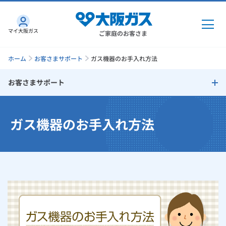
マイ大阪ガス
ご家庭のお客さま
ホーム
お客さまサポート
ガス機器のお手入れ方法
お客さまサポート
ガス・電気
お客さまサポート
ガス機器のお手入れ方法
ガス・電気
トップ
インターネット
お支払い方法
ガス
インターネット
トップ
口座振替によるお支払い
機器・修理
電気
ガス
トップ
さすガねっとのメリット
クレジットカードによるお支払い
機器・修理
トップ
くらしのサービス
GAS得プラン
電気
トップ
クレジットカード払いに関しての注意事項
料金プラン
機器
くらしのサービス
トップ