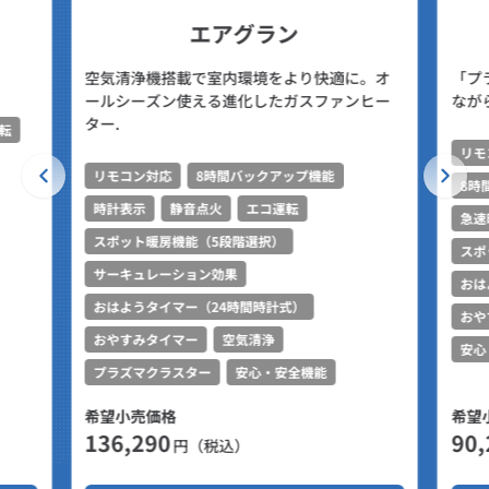
エアグラン
空気清浄機搭載で室内環境をより快適に。オ
「プ
ールシーズン使える進化したガスファンヒー
なが
ター.
転
リモ
リモコン対応
8時間バックアップ機能
8時
時計表示
静音点火
エコ運転
急速
スポット暖房機能（5段階選択）
スポ
サーキュレーション効果
おは
おはようタイマー（24時間時計式）
おや
おやすみタイマー
空気清浄
安心
プラズマクラスター
安心・安全機能
希望小売価格
希望
136,290
90,
円（税込）