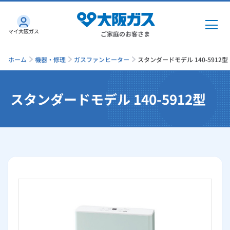
マイ大阪ガス
ご家庭のお客さま
ホーム
機器・修理
ガスファンヒーター
スタンダードモデル 140-5912型
スタンダードモデル 140-5912型
ガス・電気
ガス・電気
トップ
インターネット
ガス
インターネット
トップ
機器・修理
電気
ガス
トップ
さすガねっとのメリット
機器・修理
トップ
くらしのサービス
GAS得プラン
電気
トップ
料金プラン
機器
くらしのサービス
トップ