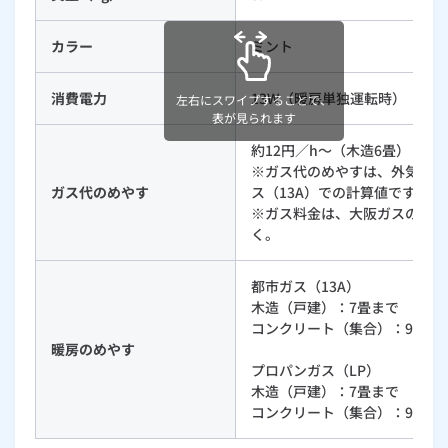
ルームエアコン
エコキュート
ハウスクリーニング
カラー
ミント
消費電力
13W（暖房単独運転時）
左右にスワイプすることで、
表が見られます
約12円／h～（木造6畳）
※ガス代のめやすは、外気温度
ガス代のめやす
ス（13A）での計算値です。
※ガス料金は、大阪ガスの202
く。
都市ガス（13A）
木造（戸建）：7畳まで
コンクリート（集合）：9畳ま
暖房のめやす
プロパンガス（LP）
木造（戸建）：7畳まで
コンクリート（集合）：9畳ま