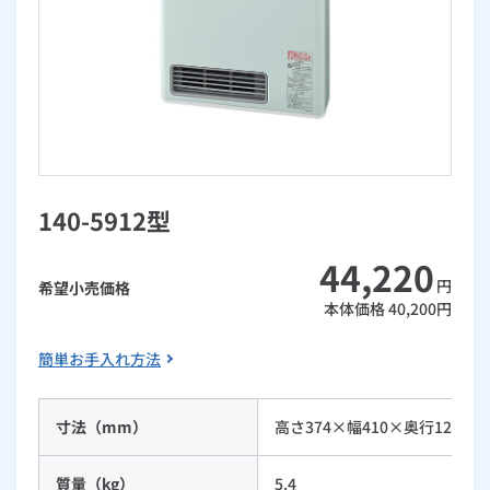
お手続き・サポート
まとめプラン紹介
一般料金
「大阪ガスの電気」が選ばれる理由
工事・開通までの流れ
修理
キッチン
使用開始
ガスと電気の
の申込
リフォーム・リノベーション
お手続き一覧
ショールーム
Daigasコラム
「大阪ガスの都市ガス」への切り替えについて
電気料金メニュー
使用中止
ガスと電気の
の申込
通信速度測定
定額サービス
バス・洗面
故障診断
ガスコンロ
安心・安全
リフォーム・リノベーション
トップ
お客さまサポート
お手続きから使用開始までの流れ
総合TOP
業務用・産業用のお客さま
企業情報
リビング・空調
エラーコード診断
らく得リース
ガス炊飯器
ガス給湯器
便利・おトク
住ミカタ・リフォーム
住ミカタ・サービス
お問い合わせ
まとめプラン紹介
機器・修理お申込み
太陽光発電余剰電力買取サービス
140-5912型
発電・省エネ
取扱説明書を探す
らく得保証
ガスオーブン
ガス温水浴室暖房乾燥機
ガスファンヒーター
リノベーション「マイリノ」
ホームセキュリティ
スマイLINK
簡単プラン診断
「カワック・ミストカワック」
44,220
お引越しの手続き
インターネットのお申込み
警報器・消火器
お近くのガスのお店
ほっ得定額
レンジフード
ガス温水床暖房「ヌック」
エネファーム
円
希望小売価格
みるぴこ
FitDish
乾太くん
本体価格
40,200
円
食器洗い乾燥機
取替用ガスコンセント
太陽光発電
ぴこぴこ・スマぴこ・けむぴこ
めちゃとクーポン
簡単お手入れ方法
ガスコード
蓄電池
消火器
プリゼロ
寸法（mm）
高さ374×幅410×奥行128（1
ガス栓の増設 プラスライン
スマイルーフ
関西おでかけ納税
質量（kg）
5.4