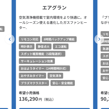
エアグラン
空気清浄機搭載で室内環境をより快適に。オ
「プ
ールシーズン使える進化したガスファンヒー
なが
ター.
転
リモ
リモコン対応
8時間バックアップ機能
8時
時計表示
静音点火
エコ運転
急速
スポット暖房機能（5段階選択）
スポ
サーキュレーション効果
おは
おはようタイマー（24時間時計式）
おや
おやすみタイマー
空気清浄
安心
プラズマクラスター
安心・安全機能
希望小売価格
希望
136,290
90,
円（税込）