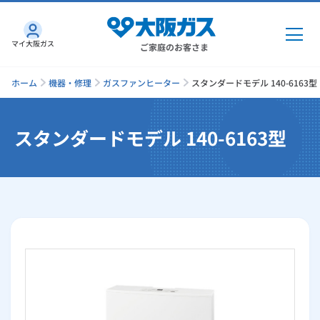
マイ大阪ガス
ご家庭のお客さま
ホーム
機器・修理
ガスファンヒーター
スタンダードモデル 140-6163型
スタンダードモデル 140-6163型
ガス・電気
ガス・電気
トップ
インターネット
ガス
インターネット
トップ
機器・修理
電気
ガス
トップ
さすガねっとのメリット
機器・修理
トップ
くらしのサービス
GAS得プラン
電気
トップ
料金プラン
機器
くらしのサービス
トップ