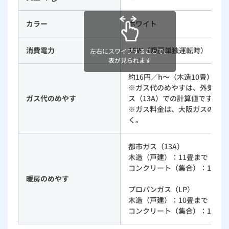
ルームエアコン
エコキュート
ハウスクリーニング
カラー
ホワイト
消費電力
15W（暖房単独運転時）
左右にスワイプすることで、
表が見られます
約16円／h～（木造10畳）
※ガス代のめやすは、外気温度
ガス代のめやす
ス（13A）での計算値です。
※ガス料金は、大阪ガスの202
く。
都市ガス（13A）
木造（戸建）：11畳まで
コンクリート（集合）：15畳
暖房のめやす
プロパンガス（LP）
木造（戸建）：10畳まで
コンクリート（集合）：14畳