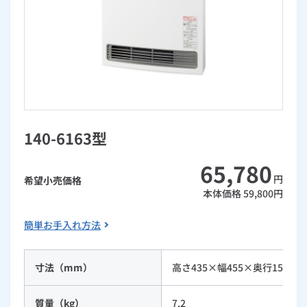
お手続き・サポート
まとめプラン紹介
一般料金
「大阪ガスの電気」が選ばれる理由
工事・開通までの流れ
修理
キッチン
使用開始
ガスと電気の
の申込
リフォーム・リノベーション
お手続き一覧
ショールーム
Daigasコラム
「大阪ガスの都市ガス」への切り替えについて
電気料金メニュー
使用中止
ガスと電気の
の申込
通信速度測定
定額サービス
バス・洗面
故障診断
ガスコンロ
安心・安全
リフォーム・リノベーション
トップ
お客さまサポート
お手続きから使用開始までの流れ
総合TOP
業務用・産業用のお客さま
企業情報
リビング・空調
エラーコード診断
らく得リース
ガス炊飯器
ガス給湯器
便利・おトク
住ミカタ・リフォーム
住ミカタ・サービス
お問い合わせ
まとめプラン紹介
機器・修理お申込み
太陽光発電余剰電力買取サービス
140-6163型
発電・省エネ
取扱説明書を探す
らく得保証
ガスオーブン
ガス温水浴室暖房乾燥機
ガスファンヒーター
リノベーション「マイリノ」
ホームセキュリティ
スマイLINK
簡単プラン診断
「カワック・ミストカワック」
65,780
お引越しの手続き
インターネットのお申込み
警報器・消火器
お近くのガスのお店
ほっ得定額
レンジフード
ガス温水床暖房「ヌック」
エネファーム
円
希望小売価格
みるぴこ
FitDish
乾太くん
本体価格
59,800
円
食器洗い乾燥機
取替用ガスコンセント
太陽光発電
ぴこぴこ・スマぴこ・けむぴこ
めちゃとクーポン
簡単お手入れ方法
ガスコード
蓄電池
消火器
プリゼロ
寸法（mm）
高さ435×幅455×奥行158(1
ガス栓の増設 プラスライン
スマイルーフ
関西おでかけ納税
質量（kg）
7.2