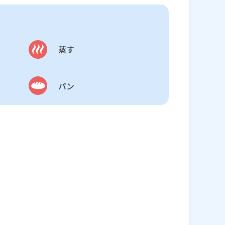
蒸す
パン