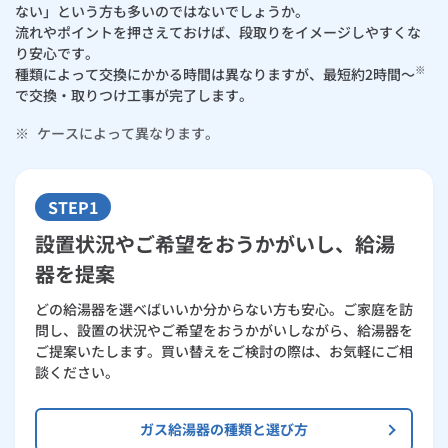
お手続き・サポート
まとめプラン紹介
ない」という方も多いのではないでしょうか。
一般料金
「大阪ガスの電気」が選ばれる理由
マイクロ温浴
流れやポイントを押さえておけば、段取りをイメージしやすくな
工事・開通までの流れ
修理
キッチン
使用開始
ガスと電気の
の申込
リフォーム・リノベーション
り安心です。
お手続き一覧
※
種類によって交換にかかる時間は異なりますが、最短約2時間～
ショールーム
Daigasコラム
「大阪ガスの都市ガス」への切り替えについて
電気料金メニュー
遠隔操作・遠隔見守り ツナガルde（ツナガルデ）給湯器
使用中止
ガスと電気の
の申込
通信速度測定
定額サービス
バス・洗面
故障診断
ガスコンロ
で交換・取りつけ工事が完了します。
安心・安全
リフォーム・リノベーション
トップ
お客さまサポート
お手続きから使用開始までの流れ
※
ツナガルde給湯器ムービー集
ケースによって異なります。
総合TOP
業務用・産業用のお客さま
企業情報
リビング・空調
エラーコード診断
らく得リース
ガス炊飯器
ガス給湯器
便利・おトク
住ミカタ・リフォーム
住ミカタ・サービス
お問い合わせ
まとめプラン紹介
機器・修理お申込み
ガス給湯器のトラブルと交換のサイン
太陽光発電余剰電力買取サービス
発電・省エネ
取扱説明書を探す
らく得保証
ガスオーブン
ガス温水浴室暖房乾燥機
ガスファンヒーター
STEP1
リノベーション「マイリノ」
ホームセキュリティ
スマイLINK
簡単プラン診断
「カワック・ミストカワック」
ガス給湯器の種類と選び方
設置状況やご希望をおうかがいし、給湯
お引越しの手続き
インターネットのお申込み
警報器・消火器
お近くのガスのお店
ほっ得定額
レンジフード
ガス温水床暖房「ヌック」
エネファーム
みるぴこ
FitDish
器を提案
乾太くん
交換の流れ
どの給湯器を選べばいいか分からない方も安心。ご家庭を訪
食器洗い乾燥機
取替用ガスコンセント
太陽光発電
ぴこぴこ・スマぴこ・けむぴこ
めちゃとクーポン
問し、設置の状況やご希望をおうかがいしながら、給湯器を
浴室暖房乾燥機で、さらに快適で安全な浴室に
ご提案いたします。買い替えをご検討の際は、お気軽にご相
ガスコード
蓄電池
消火器
談ください。
プリゼロ
給湯器を買い替えるなら、自家発電という選択も！
ガス栓の増設 プラスライン
スマイルーフ
関西おでかけ納税
ガス給湯器の種類と選び方
施工もアフターサービスもガスのプロにおまかせ