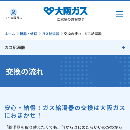
マイ大阪ガス
ご家庭のお客さま
ホーム
機器・修理
ガス給湯器
交換の流れ - ガス給湯器
ガス給湯器
ガス・電気
ガス給湯器
交換の流れ
ガス・電気
トップ
インターネット
エコジョーズの特長
ガス
インターネット
トップ
余裕の給湯能力・ラクラク全自動
機器・修理
電気
ガス
トップ
安心・納得！ガス給湯器の交換は大阪ガス
さすガねっとのメリット
Ultra Fine Bubble（ウルトラファインバブル）
機器・修理
トップ
くらしのサービス
におまかせ！
GAS得プラン
電気
トップ
Micro Bubble Bath Unit（マイクロバブルバスユニット）
料金プラン
機器
「給湯器を取り替えたくても、何からはじめたらいいのかわから
くらしのサービス
トップ