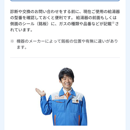
ルームエアコン
エコキュート
ハウスクリーニング
診断や交換のお問い合わせをする前に、現在ご使用の給湯器
お客さまの声
の型番を確認しておくと便利です。 給湯器の前面もしくは
※
側面のシール（銘板）に、ガスの種類や品番などが記載
さ
よくあるご質問
れています。
※
機器のメーカーによって銘板の位置や有無に違いがあり
商品一覧表
ます。
給湯器ぴったり診断
後継機種検索