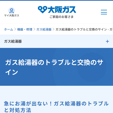
マイ大阪ガス
ご家庭のお客さま
ホーム
機器・修理
ガス給湯器
ガス給湯器のトラブルと交換のサイン - 
ガス給湯器
ガス・電気
ガス給湯器
ガス給湯器のトラブルと交換のサ
ガス・電気
トップ
インターネット
エコジョーズの特長
イン
ガス
インターネット
トップ
余裕の給湯能力・ラクラク全自動
機器・修理
電気
ガス
トップ
さすガねっとのメリット
Ultra Fine Bubble（ウルトラファインバブル）
機器・修理
トップ
くらしのサービス
急にお湯が出ない！ガス給湯器のトラブル
GAS得プラン
電気
トップ
Micro Bubble Bath Unit（マイクロバブルバスユニット）
料金プラン
と対処方法
機器
くらしのサービス
トップ