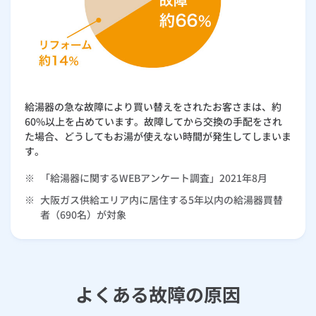
ルームエアコン
エコキュート
ハウスクリーニング
お客さまの声
よくあるご質問
給湯器の急な故障により買い替えをされたお客さまは、約
商品一覧表
60%以上を占めています。故障してから交換の手配をされ
た場合、どうしてもお湯が使えない時間が発生してしまいま
給湯器ぴったり診断
す。
※
「給湯器に関するWEBアンケート調査」2021年8月
後継機種検索
※
大阪ガス供給エリア内に居住する5年以内の給湯器買替
者（690名）が対象
よくある故障の原因