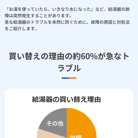
お手続き・サポート
まとめプラン紹介
一般料金
「大阪ガスの電気」が選ばれる理由
「お湯を使っていたら、いきなり水になった」など、給湯器の故
マイクロ温浴
工事・開通までの流れ
修理
キッチン
使用開始
ガスと電気の
の申込
リフォーム・リノベーション
障は突然発生することがあります。
お手続き一覧
急な給湯器のトラブルを未然に防ぐために、故障の原因と対処法
ショールーム
Daigasコラム
「大阪ガスの都市ガス」への切り替えについて
電気料金メニュー
遠隔操作・遠隔見守り ツナガルde（ツナガルデ）給湯器
使用中止
ガスと電気の
の申込
通信速度測定
をご紹介します。
定額サービス
バス・洗面
故障診断
ガスコンロ
安心・安全
リフォーム・リノベーション
トップ
お客さまサポート
お手続きから使用開始までの流れ
ツナガルde給湯器ムービー集
総合TOP
業務用・産業用のお客さま
企業情報
リビング・空調
エラーコード診断
らく得リース
ガス炊飯器
ガス給湯器
便利・おトク
住ミカタ・リフォーム
住ミカタ・サービス
お問い合わせ
買い替えの理由の約60%が急なト
まとめプラン紹介
機器・修理お申込み
ガス給湯器のトラブルと交換のサイン
太陽光発電余剰電力買取サービス
発電・省エネ
取扱説明書を探す
らく得保証
ガスオーブン
ガス温水浴室暖房乾燥機
ガスファンヒーター
リノベーション「マイリノ」
ホームセキュリティ
スマイLINK
ラブル
簡単プラン診断
「カワック・ミストカワック」
ガス給湯器の種類と選び方
お引越しの手続き
インターネットのお申込み
警報器・消火器
お近くのガスのお店
ほっ得定額
レンジフード
ガス温水床暖房「ヌック」
エネファーム
みるぴこ
FitDish
乾太くん
交換の流れ
食器洗い乾燥機
取替用ガスコンセント
太陽光発電
ぴこぴこ・スマぴこ・けむぴこ
めちゃとクーポン
浴室暖房乾燥機で、さらに快適で安全な浴室に
ガスコード
蓄電池
消火器
プリゼロ
給湯器を買い替えるなら、自家発電という選択も！
ガス栓の増設 プラスライン
スマイルーフ
関西おでかけ納税
施工もアフターサービスもガスのプロにおまかせ