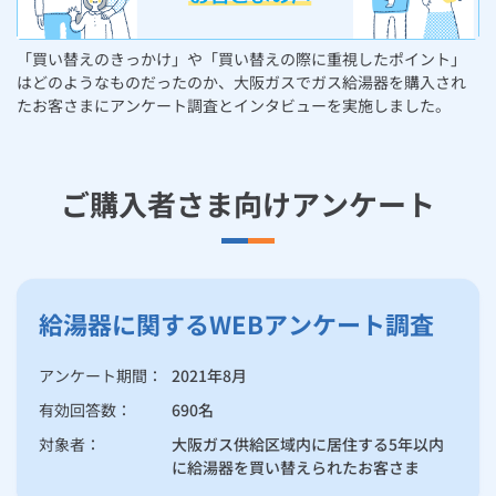
お手続き・サポート
まとめプラン紹介
一般料金
「大阪ガスの電気」が選ばれる理由
マイクロ温浴
工事・開通までの流れ
修理
キッチン
使用開始
ガスと電気の
の申込
リフォーム・リノベーション
「買い替えのきっかけ」や「買い替えの際に重視したポイント」
お手続き一覧
はどのようなものだったのか、大阪ガスでガス給湯器を購入され
ショールーム
Daigasコラム
「大阪ガスの都市ガス」への切り替えについて
電気料金メニュー
遠隔操作・遠隔見守り ツナガルde（ツナガルデ）給湯器
使用中止
ガスと電気の
の申込
通信速度測定
定額サービス
バス・洗面
故障診断
ガスコンロ
たお客さまにアンケート調査とインタビューを実施しました。
安心・安全
リフォーム・リノベーション
トップ
お客さまサポート
お手続きから使用開始までの流れ
ツナガルde給湯器ムービー集
総合TOP
業務用・産業用のお客さま
企業情報
リビング・空調
エラーコード診断
らく得リース
ガス炊飯器
ガス給湯器
便利・おトク
住ミカタ・リフォーム
住ミカタ・サービス
お問い合わせ
まとめプラン紹介
ご購入者さま向けアンケート
機器・修理お申込み
ガス給湯器のトラブルと交換のサイン
太陽光発電余剰電力買取サービス
発電・省エネ
取扱説明書を探す
らく得保証
ガスオーブン
ガス温水浴室暖房乾燥機
ガスファンヒーター
リノベーション「マイリノ」
ホームセキュリティ
スマイLINK
簡単プラン診断
「カワック・ミストカワック」
ガス給湯器の種類と選び方
お引越しの手続き
インターネットのお申込み
警報器・消火器
お近くのガスのお店
ほっ得定額
レンジフード
ガス温水床暖房「ヌック」
エネファーム
みるぴこ
FitDish
乾太くん
給湯器に関するWEBアンケート調査
交換の流れ
食器洗い乾燥機
取替用ガスコンセント
太陽光発電
ぴこぴこ・スマぴこ・けむぴこ
めちゃとクーポン
アンケート期間：
2021年8月
浴室暖房乾燥機で、さらに快適で安全な浴室に
ガスコード
蓄電池
消火器
有効回答数：
690名
プリゼロ
給湯器を買い替えるなら、自家発電という選択も！
対象者：
大阪ガス供給区域内に居住する5年以内
ガス栓の増設 プラスライン
スマイルーフ
に給湯器を買い替えられたお客さま
関西おでかけ納税
施工もアフターサービスもガスのプロにおまかせ