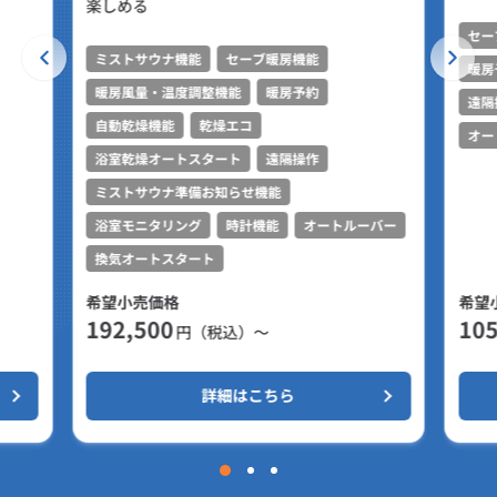
楽しめる
セー
ミストサウナ機能
セーブ暖房機能
暖房
暖房風量・温度調整機能
暖房予約
遠隔
自動乾燥機能
乾燥エコ
オー
浴室乾燥オートスタート
遠隔操作
ミストサウナ準備お知らせ機能
浴室モニタリング
時計機能
オートルーバー
換気オートスタート
希望小売価格
希望
192,500
105
円（税込）～
詳細はこちら