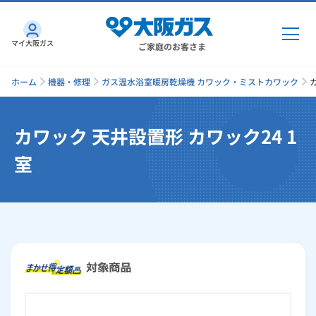
マイ大阪ガス
ご家庭のお客さま
ホーム
機器・修理
ガス温水浴室暖房乾燥機 カワック・ミストカワック
カワック 天井設置形 カワック24 1
ガス・電気
室
ガス・電気
トップ
インターネット
ガス
インターネット
トップ
機器・修理
電気
ガス
トップ
さすガねっとのメリット
機器・修理
トップ
くらしのサービス
GAS得プラン
電気
トップ
料金プラン
機器
くらしのサービス
トップ