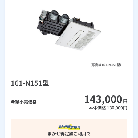
お手続き・サポート
まとめプラン紹介
一般料金
「大阪ガスの電気」が選ばれる理由
工事・開通までの流れ
修理
キッチン
使用開始
ガスと電気の
の申込
リフォーム・リノベーション
お手続き一覧
ショールーム
Daigasコラム
「大阪ガスの都市ガス」への切り替えについて
電気料金メニュー
使用中止
ガスと電気の
の申込
通信速度測定
定額サービス
バス・洗面
故障診断
ガスコンロ
安心・安全
リフォーム・リノベーション
トップ
お客さまサポート
お手続きから使用開始までの流れ
総合TOP
業務用・産業用のお客さま
企業情報
リビング・空調
エラーコード診断
らく得リース
ガス炊飯器
ガス給湯器
便利・おトク
住ミカタ・リフォーム
住ミカタ・サービス
お問い合わせ
まとめプラン紹介
機器・修理お申込み
太陽光発電余剰電力買取サービス
発電・省エネ
取扱説明書を探す
らく得保証
ガスオーブン
ガス温水浴室暖房乾燥機
ガスファンヒーター
リノベーション「マイリノ」
ホームセキュリティ
スマイLINK
簡単プラン診断
「カワック・ミストカワック」
お引越しの手続き
インターネットのお申込み
警報器・消火器
お近くのガスのお店
ほっ得定額
レンジフード
ガス温水床暖房「ヌック」
エネファーム
161-N151型
みるぴこ
FitDish
乾太くん
143,000
食器洗い乾燥機
取替用ガスコンセント
太陽光発電
ぴこぴこ・スマぴこ・けむぴこ
めちゃとクーポン
円
希望小売価格
本体価格
130,000
円
ガスコード
蓄電池
消火器
プリゼロ
ガス栓の増設 プラスライン
スマイルーフ
関西おでかけ納税
まかせ得定額
ご利用で