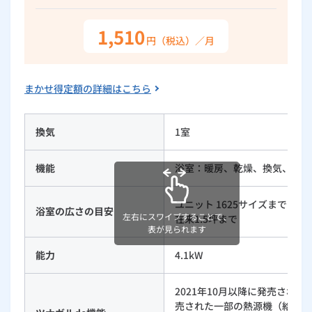
ルームエアコン
エコキュート
ハウスクリーニング
1,510
円（税込）／月
まかせ得定額の詳細はこちら
換気
1室
機能
浴室：暖房、乾燥、換気、涼風
ユニット 1625サイズまで
浴室の広さの目安
左右にスワイプすることで、
在来1.5坪まで
表が見られます
能力
4.1kW
2021年10月以降に発売された
売された一部の熱源機（給湯暖