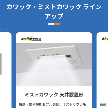
カワック・ミストカワック ライン
アップ
ミストカワック 天井設置形
快適・便利機能もフル装備。ミストサウナも
新築