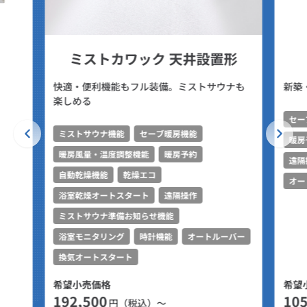
ミストカワック 天井設置形
快適・便利機能もフル装備。ミストサウナも
新築
楽しめる
セー
ミストサウナ機能
セーブ暖房機能
暖房
暖房風量・温度調整機能
暖房予約
遠隔
自動乾燥機能
乾燥エコ
オー
浴室乾燥オートスタート
遠隔操作
ミストサウナ準備お知らせ機能
浴室モニタリング
時計機能
オートルーバー
換気オートスタート
希望小売価格
希望
192,500
105
円（税込）～