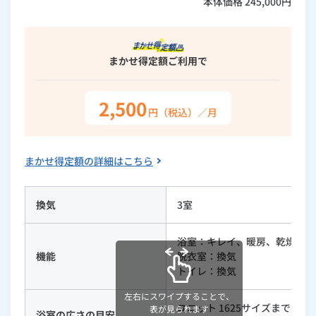
本体価格
245,000
円
ルームエアコン
エコキュート
ハウスクリーニング
まかせ得定額
ご利用で
2,500
円（税込）／月
まかせ得定額の詳細はこちら
換気
3室
浴室：キレイ、暖房、乾燥、換
機能
脱衣室：換気
トイレ：換気
左右にスワイプすることで、
ユニット 1625サイズまで
表が見られます
浴室の広さの目安