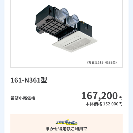
お手続き・サポート
まとめプラン紹介
一般料金
「大阪ガスの電気」が選ばれる理由
工事・開通までの流れ
修理
キッチン
使用開始
ガスと電気の
の申込
リフォーム・リノベーション
お手続き一覧
ショールーム
Daigasコラム
「大阪ガスの都市ガス」への切り替えについて
電気料金メニュー
使用中止
ガスと電気の
の申込
通信速度測定
定額サービス
バス・洗面
故障診断
ガスコンロ
安心・安全
リフォーム・リノベーション
トップ
お客さまサポート
お手続きから使用開始までの流れ
総合TOP
業務用・産業用のお客さま
企業情報
リビング・空調
エラーコード診断
らく得リース
ガス炊飯器
ガス給湯器
便利・おトク
住ミカタ・リフォーム
住ミカタ・サービス
お問い合わせ
まとめプラン紹介
機器・修理お申込み
太陽光発電余剰電力買取サービス
発電・省エネ
取扱説明書を探す
らく得保証
ガスオーブン
ガス温水浴室暖房乾燥機
ガスファンヒーター
リノベーション「マイリノ」
ホームセキュリティ
スマイLINK
簡単プラン診断
「カワック・ミストカワック」
お引越しの手続き
インターネットのお申込み
警報器・消火器
お近くのガスのお店
ほっ得定額
レンジフード
ガス温水床暖房「ヌック」
エネファーム
161-N361型
みるぴこ
FitDish
乾太くん
167,200
食器洗い乾燥機
取替用ガスコンセント
太陽光発電
ぴこぴこ・スマぴこ・けむぴこ
めちゃとクーポン
円
希望小売価格
本体価格
152,000
円
ガスコード
蓄電池
消火器
プリゼロ
ガス栓の増設 プラスライン
スマイルーフ
関西おでかけ納税
まかせ得定額
ご利用で