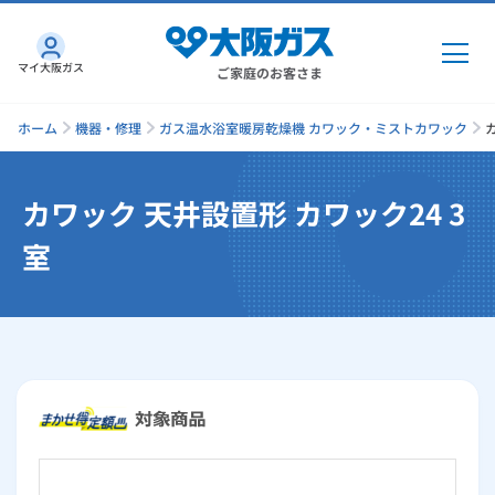
マイ大阪ガス
ご家庭のお客さま
ホーム
機器・修理
ガス温水浴室暖房乾燥機 カワック・ミストカワック
カワック 天井設置形 カワック24 3
ガス・電気
室
ガス・電気
トップ
インターネット
ガス
インターネット
トップ
機器・修理
電気
ガス
トップ
さすガねっとのメリット
機器・修理
トップ
くらしのサービス
GAS得プラン
電気
トップ
料金プラン
機器
くらしのサービス
トップ