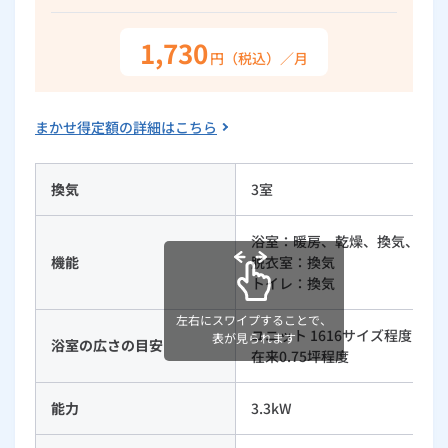
ルームエアコン
エコキュート
ハウスクリーニング
1,730
円（税込）／月
まかせ得定額の詳細はこちら
換気
3室
浴室：暖房、乾燥、換気、涼風
機能
脱衣室：換気
トイレ：換気
左右にスワイプすることで、
ユニット 1616サイズ程度
表が見られます
浴室の広さの目安
在来0.75坪程度
能力
3.3kW