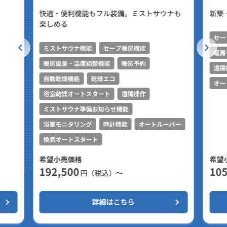
快適・便利機能もフル装備。ミストサウナも
新築
楽しめる
セー
ミストサウナ機能
セーブ暖房機能
暖房
暖房風量・温度調整機能
暖房予約
遠隔
自動乾燥機能
乾燥エコ
オー
浴室乾燥オートスタート
遠隔操作
ミストサウナ準備お知らせ機能
浴室モニタリング
時計機能
オートルーバー
換気オートスタート
希望小売価格
希望
192,500
105
円（税込）～
詳細はこちら